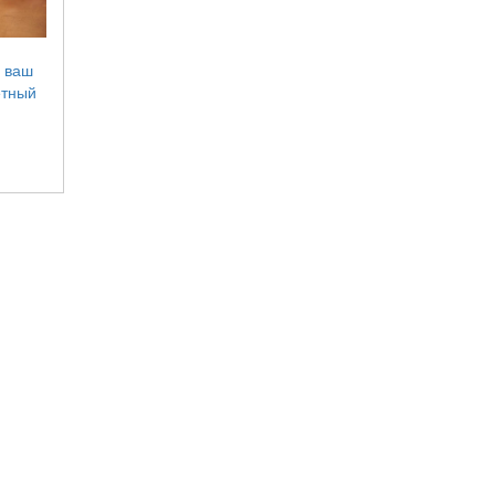
ь ваш
етный