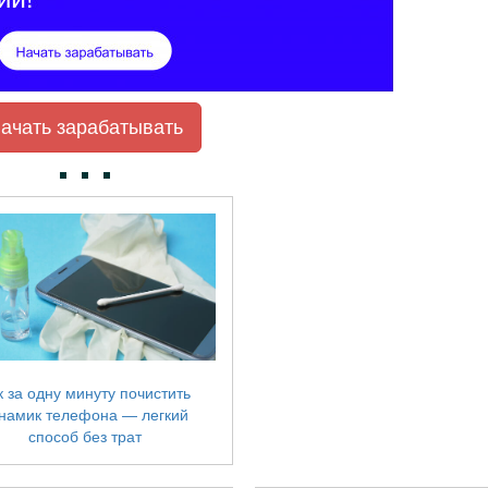
ачать зарабатывать
к за одну минуту почистить
намик телефона — легкий
способ без трат