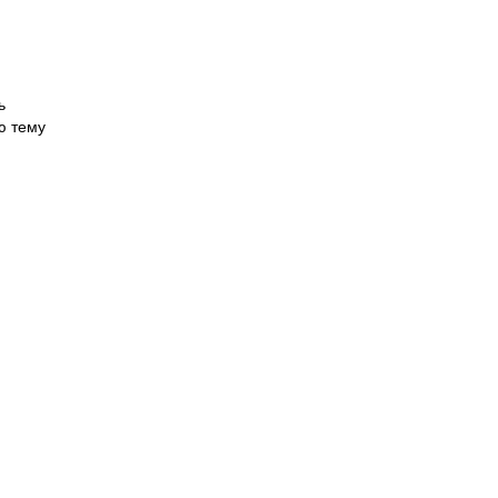
ь
ю тему