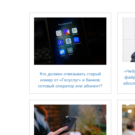
«Чеб
Кто должен отвязывать старый
файр
номер от «Госуслуг» и банков:
абсол
сотовый оператор или абонент?