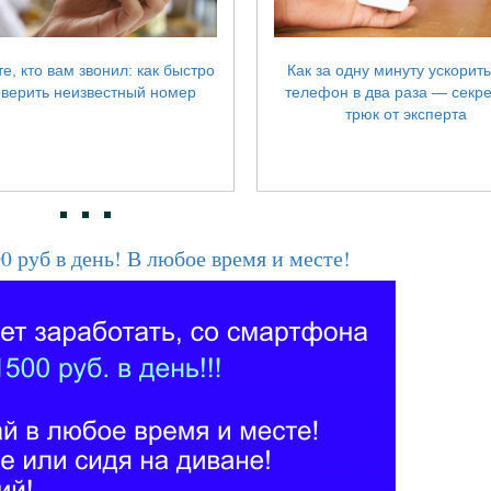
е, кто вам звонил: как быстро
Как за одну минуту ускорит
верить неизвестный номер
телефон в два раза — секр
трюк от эксперта
0 руб в день! В любое время и месте!