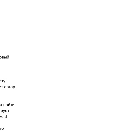
новый
оту
ет автор
о найти
ирует
». В
то