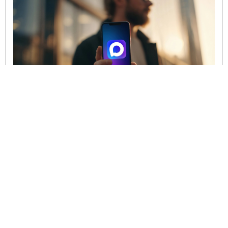
МАХ провалился. Россия потратит сотни миллионов на три
"шпионских" мессенджеров – источник