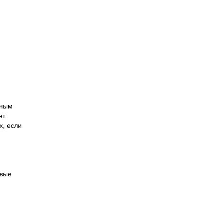
жным
ет
х, если
овые